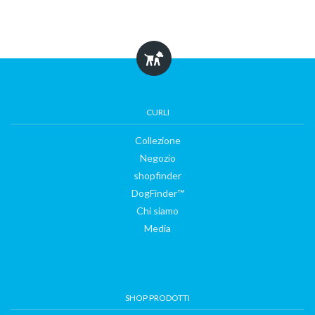
Collezione
CURLI
Negozio
Collezione
Negozio
shopfinder
shopfinder
DogFinder™
Chi siamo
DogFinder™
Media
Chi
SHOP PRODOTTI
siamo