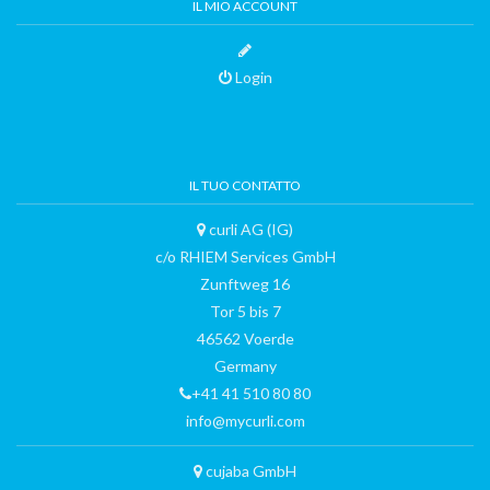
IL MIO ACCOUNT
Login
IL TUO CONTATTO
curli AG (IG)
c/o RHIEM Services GmbH
Zunftweg 16
Tor 5 bis 7
46562 Voerde
Germany
+41 41 510 80 80
info@mycurli.com
cujaba GmbH