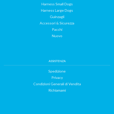
DogFinder™
Harness Small Dogs
Harness Large Dogs
Chi
Guinzagli
Accessori & Sicurezza
Pacchi
siamo
Nuovo
ASSISTENZA
Spedizione
Privacy
Condizioni Generali di Vendita
Richiamami