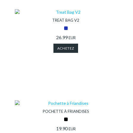
Collection
TREAT BAG V2
Revendeur
26.99
EUR
ACHETEZ
Point
des
ventes
DogFinder™
POCHETTE À FRIANDISES
Qui
19.90
EUR