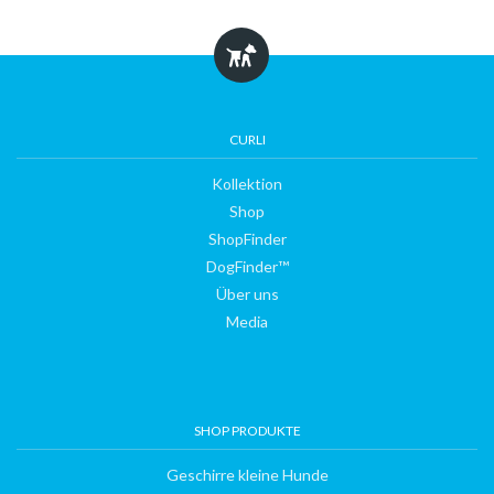
CURLI
Kollektion
Shop
ShopFinder
Kollektion
DogFinder™
Über uns
Media
Shop
ShopFinder
SHOP PRODUKTE
Geschirre kleine Hunde