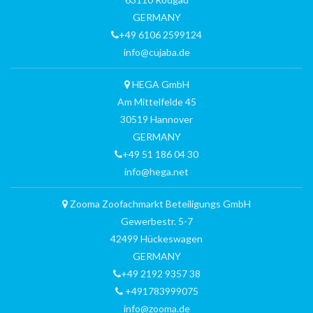
GERMANY
+49 6106 2599124
info@cujaba.de
HEGA GmbH
Am Mittelfelde 45
30519 Hannover
GERMANY
+49 51 186 04 30
info@hega.net
Zooma Zoofachmarkt Beteiligungs GmbH
Gewerbestr. 5-7
42499 Hückeswagen
GERMANY
+49 2192 9357 38
+491783999075
info@zooma.de