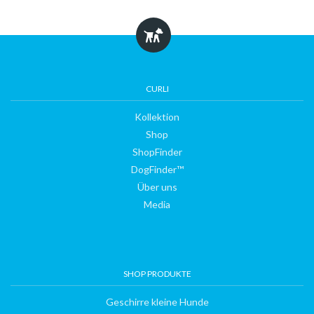
Kollektion
Shop
CURLI
Kollektion
ShopFinder
Shop
ShopFinder
DogFinder™
DogFinder™
Über uns
Media
Über
uns
SHOP PRODUKTE
Geschirre kleine Hunde